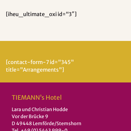
[iheu_ultimate_oxi id=“3″]
[contact-form-7 id="345"
title="Arrangements"]
TIEMANN’s Hotel
Lara und Christian Hodde
Vor der Brücke 9
D 49448 Lemförde/Stemshorn
Tel. +49 (0) 5443 999-0