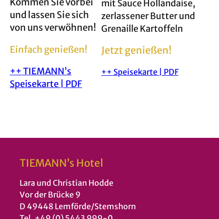
Kommen Sie vorbei
mit Sauce Hollandaise,
und lassen Sie sich
zerlassener Butter und
von uns verwöhnen!
Grenaille Kartoffeln
Einfach genießen!
Jetzt genießen!
++ TIEMANN’s
++ Speisekarte | PDF
Speisekarte | PDF
TIEMANN’s Hotel
Lara und Christian Hodde
Vor der Brücke 9
D 49448 Lemförde/Stemshorn
Tel. +49 (0) 5443 999-0