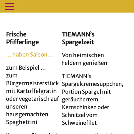
Frische
TIEMANN’s
Pfifferlinge
Spargelzeit
… haben Saison …
Von heimischen
Feldern genießen
zum Beispiel …
zum
TIEMANN’s
Bürgermeisterstück
Spargelcremesüppchen,
mit Kartoffelgratin
Portion Spargel mit
oder vegetarisch auf
geräuchertem
unseren
Kernschinken oder
hausgemachten
Schnitzel vom
Spaghettini
Schweinefilet