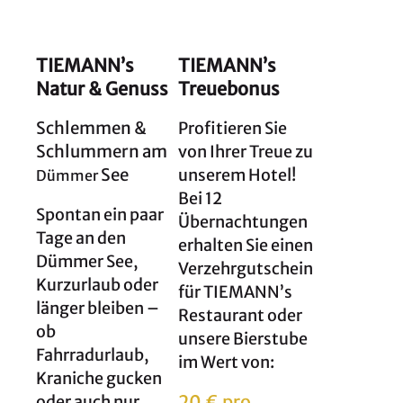
TIEMANN’s
TIEMANN’s
Natur & Genuss
Treuebonus
Schlemmen &
Profitieren Sie
Schlummern am
von Ihrer Treue zu
See
unserem Hotel!
Dümmer
Bei 12
Spontan ein paar
Übernachtungen
Tage an den
erhalten Sie einen
Dümmer See,
Verzehrgutschein
Kurzurlaub oder
für TIEMANN’s
länger bleiben –
Restaurant oder
ob
unsere Bierstube
Fahrradurlaub,
im Wert von:
Kraniche gucken
20 € pro
oder auch nur