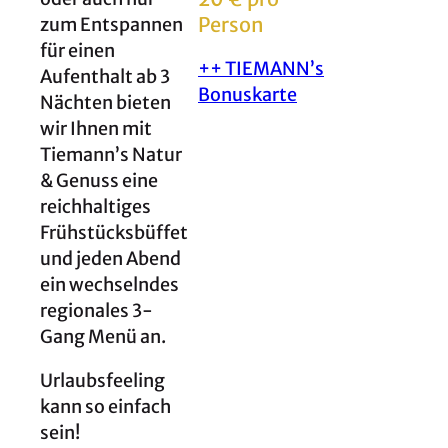
Person
zum Entspannen
für einen
++ TIEMANN’s
Aufenthalt ab 3
Bonuskarte
Nächten bieten
wir Ihnen mit
Tiemann’s Natur
& Genuss eine
reichhaltiges
Frühstücksbüffet
und jeden Abend
ein wechselndes
regionales 3-
Gang Menü an.
Urlaubsfeeling
kann so einfach
sein!